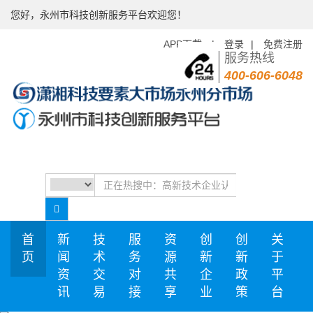
您好，永州市科技创新服务平台欢迎您！
APP下载
|
登录
|
免费注册
服务热线
400-606-6048
首
新
技
服
资
创
创
关
页
闻
术
务
源
新
新
于
资
交
对
共
企
政
平
讯
易
接
享
业
策
台