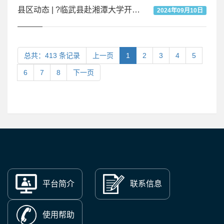
县区动态 | ?临武县赴湘潭大学开展校企合作
2024年09月10日
总共：413 条记录
上一页
1
2
3
4
5
6
7
8
下一页
平台简介
联系信息
使用帮助