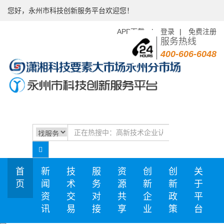
您好，永州市科技创新服务平台欢迎您！
APP下载
|
登录
|
免费注册
服务热线
400-606-6048
首
新
技
服
资
创
创
关
页
闻
术
务
源
新
新
于
资
交
对
共
企
政
平
讯
易
接
享
业
策
台