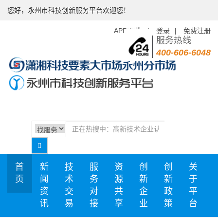
您好，永州市科技创新服务平台欢迎您！
APP下载
|
登录
|
免费注册
服务热线
400-606-6048
首
新
技
服
资
创
创
关
页
闻
术
务
源
新
新
于
资
交
对
共
企
政
平
讯
易
接
享
业
策
台